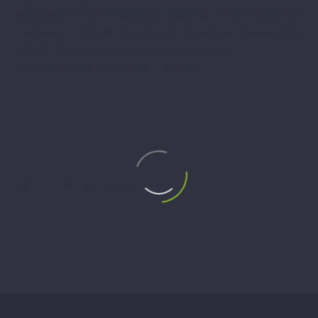
програмата за прекугранична соработка за прекугранична
соработка со Грција. Проектот го спроведува Фондацијата
ПРЕДА Плус и Факултет за информатички и
комуникациски технологии – Битола