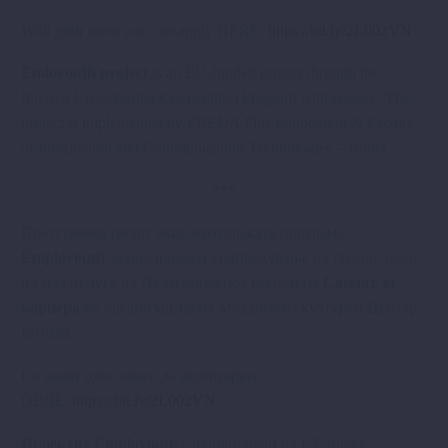
With your ideas you can apply HERE:
https://bit.ly/2L002VN
Emloyouth project
is an EU-funded project through the
Interreg Cross-border Cooperation Program with Greece. The
project is implemented by PREDA Plus Foundation & Faculty
of Information and Communication Technologies – Bitola
***
Претставена пилот акцелераторската програма
Employouth
за поддршка и унапредување на бизнис идеи
на млади луѓе од Пелагонискиот регион на
Саемот за
кариера
во организација на Младински културен Центар-
Битола.
Со ваши идеи може да аплицирате
ОВДЕ:
https://bit.ly/2L002VN
Проектот Еmployouth
е финансиран од ЕУ, преку